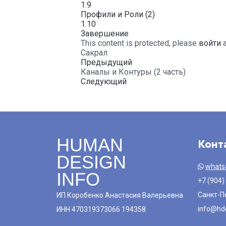
1.9
Профили и Роли (2)
1.10
Завершение
This content is protected, please
войти
Сакрал
Предыдущий
Каналы и Контуры (2 часть)
Следующий
HUMAN
Конт
DESIGN
whats
INFO
+7 (904)
Санкт-П
ИП Коробенко Анастасия Валерьевна
info@hde
ИНН 470319373066 194358