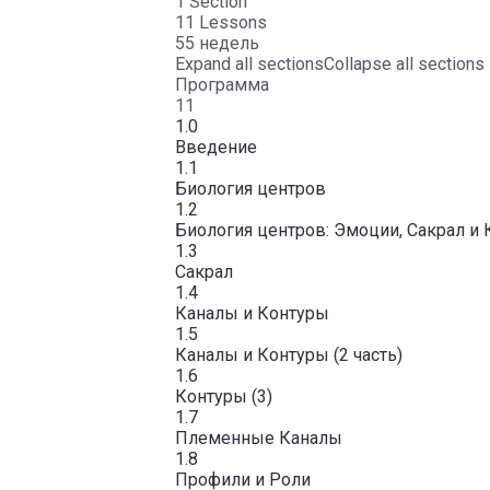
1 Section
11 Lessons
55 недель
Expand all sections
Collapse all sections
Программа
11
1.0
Введение
1.1
Биология центров
1.2
Биология центров: Эмоции, Сакрал и
1.3
Сакрал
1.4
Каналы и Контуры
1.5
Каналы и Контуры (2 часть)
1.6
Контуры (3)
1.7
Племенные Каналы
1.8
Профили и Роли