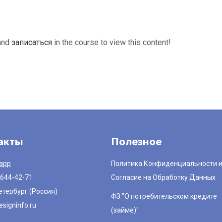
and
записаться
in the course to view this content!
акты
Полезное
app
Политика Конфиденциальности 
 644-42-71
Согласие на Обработку Данных
етербург (Россия)
ФЗ "О потребительском кредите
signinfo.ru
(займе)"