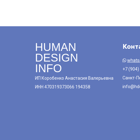
HUMAN
Конт
DESIGN
whats
INFO
+7 (904)
Санкт-П
ИП Коробенко Анастасия Валерьевна
info@hde
ИНН 470319373066 194358