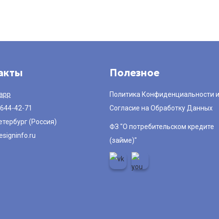
акты
Полезное
app
Политика Конфиденциальности 
 644-42-71
Согласие на Обработку Данных
етербург (Россия)
ФЗ "О потребительском кредите
signinfo.ru
(займе)"