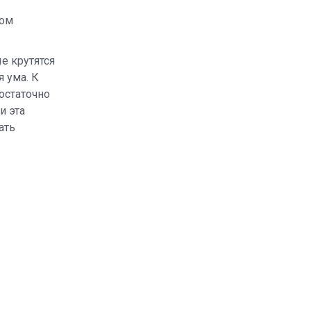
ном
е крутятся
я ума. К
остаточно
и эта
ать