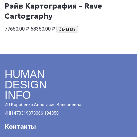
составляла
20250,00 ₽.
Рэйв Картография – Rave
23250,00 ₽.
Cartography
Первоначальная
Текущая
77650,00
₽
68350,00
₽
Заказать
цена
цена:
составляла
68350,00 ₽.
77650,00 ₽.
HUMAN
DESIGN
INFO
ИП Коробенко Анастасия Валерьевна
ИНН 470319373066 194358
Контакты