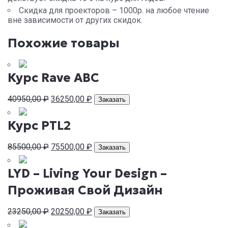
Скидка для проекторов – 1000р. на любое чтение
вне зависимости от других скидок.
Похожие товары
Курс Rave ABC
Первоначальная
Текущая
40950,00
₽
36250,00
₽
Заказать
цена
цена:
составляла
36250,00 ₽.
Курс PTL2
40950,00 ₽.
Первоначальная
Текущая
85500,00
₽
75500,00
₽
Заказать
цена
цена:
составляла
75500,00 ₽.
LYD – Living Your Design –
85500,00 ₽.
Проживая Свой Дизайн
Первоначальная
Текущая
23250,00
₽
20250,00
₽
Заказать
цена
цена: