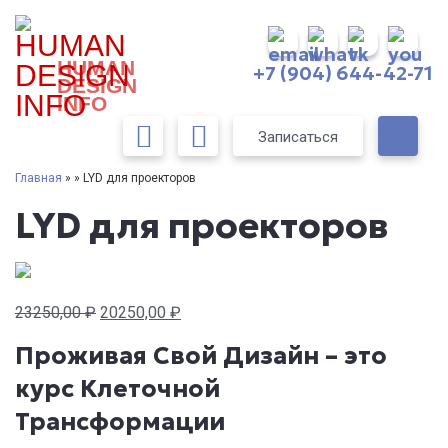
HUMAN
+7 (904) 644-42-71
DESIGN
INFO
Записаться
Главная
» » LYD для проекторов
LYD для проекторов
Первоначальная
Текущая
23250,00
₽
20250,00
₽
цена
цена:
Проживая Свой Дизайн – это
составляла
20250,00 ₽.
курс Клеточной
23250,00 ₽.
Трансформации