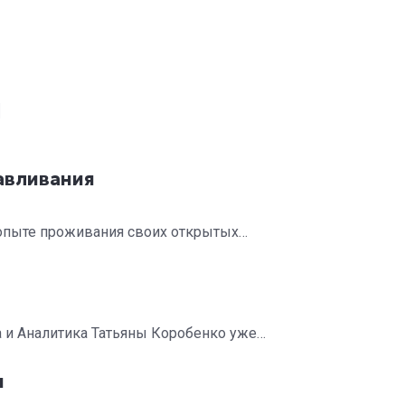
Я
авливания
опыте проживания своих открытых…
 и Аналитика Татьяны Коробенко уже…
я