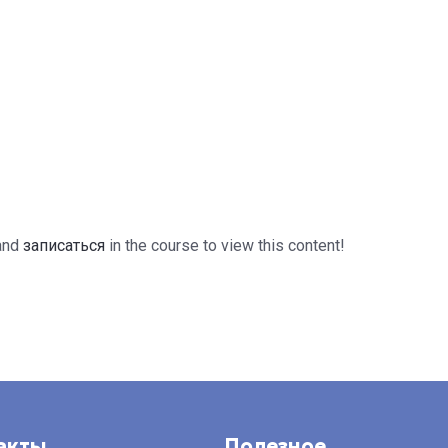
and
записаться
in the course to view this content!
акты
Полезное