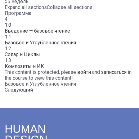
55 недель
Expand all sections
Collapse all sections
Программа
4
1.0
Введение — базовое чтение
1.1
Базовое и Углубленное чтения
1.2
Солар и Циклы
1.3
Композиты и ИК
This content is protected, please
войти
and
записаться
in
the course to view this content!
Базовое и Углубленное чтения
Следующий
HUMAN