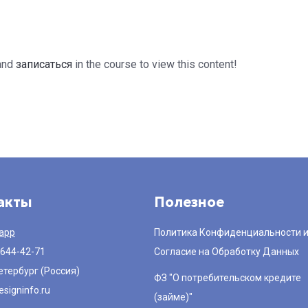
and
записаться
in the course to view this content!
акты
Полезное
app
Политика Конфиденциальности 
 644-42-71
Согласие на Обработку Данных
етербург (Россия)
ФЗ "О потребительском кредите
signinfo.ru
(займе)"