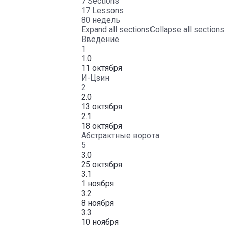
7 Sections
17 Lessons
80 недель
Expand all sections
Collapse all sections
Введение
1
1.0
11 октября
И-Цзин
2
2.0
13 октября
2.1
18 октября
Абстрактные ворота
5
3.0
25 октября
3.1
1 ноября
3.2
8 ноября
3.3
10 ноября