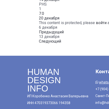
PHS
1
7.0
20 декабря
This content is protected, please
войти
6 декабря
Предыдущий
13 декабря
Следующий
HUMAN
Конт
DESIGN
whats
INFO
+7 (904)
Санкт-П
ИП Коробенко Анастасия Валерьевна
info@hde
ИНН 470319373066 194358