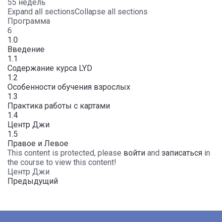
55 недель
Expand all sections
Collapse all sections
Программа
6
1.0
Введение
1.1
Содержание курса LYD
1.2
Особенности обучения взрослых
1.3
Практика работы с картами
1.4
Центр Джи
1.5
Правое и Левое
This content is protected, please
войти
and
записаться
in
the course to view this content!
Центр Джи
Предыдущий