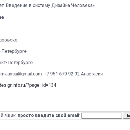
ет. Введение в систему Дизайна Человека»
ne
абаровске
кт-Петербурге
Санкт-Петербурге
am.aansu@gmail.com, +7 951 679 92 92 Анастасия
hdesigninfo.ru/?page_id=134
_
ый ящик,
просто введите свой email
: