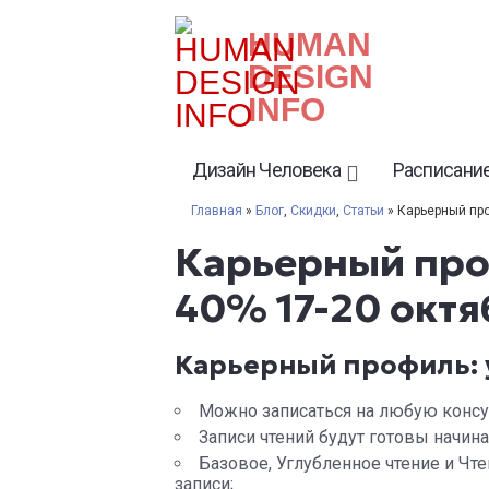
HUMAN
DESIGN
INFO
Дизайн Человека
Расписание
Главная
»
Блог
,
Скидки
,
Статьи
» Карьерный про
Карьерный проф
40% 17-20 октя
Карьерный профиль: 
Можно записаться на любую консул
Записи чтений будут готовы начиная
Базовое, Углубленное чтение и Чт
записи;