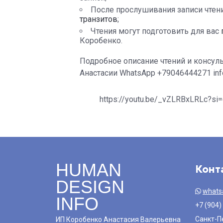
После прослушивания записи чтен
транзитов
;
Чтения могут подготовить для вас
Коробенко.
Подробное описание чтений и консуль
Анастасии WhatsApp +79046444271 info
https://youtu.be/_vZLRBxLRLc?s
HUMAN
Конт
DESIGN
whats
INFO
+7 (904)
Санкт-П
ИП Коробенко Анастасия Валерьевна