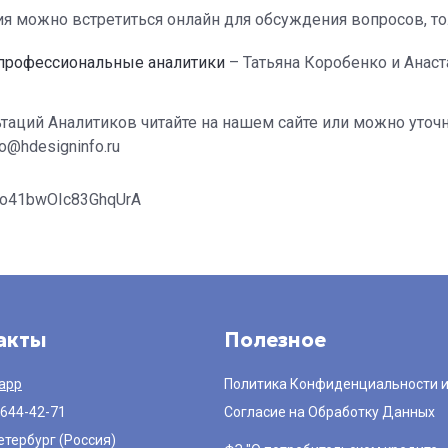
ия можно встретиться онлайн для обсуждения вопросов, т
профессиональные аналитики
– Татьяна Коробенко и Анаст
таций Аналитиков читайте на нашем сайте или можно уточн
@hdesigninfo.ru
i=o41bwOIc83GhqUrA
акты
Полезное
app
Политика Конфиденциальности 
 644-42-71
Согласие на Обработку Данных
етербург (Россия)