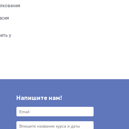
олкования
асия
ить у
Напишите нам!
и