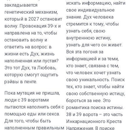
искать информацию, найти
закладывается
свое индивидуальное
генетический механизм,
знание. Дух человека
который в 2027 остановит
стремится к тому, чтобы
волну. Провокация 39-х и
узнать себя, свою
направлена на то, чтобы
внутреннюю истину,
остановить волну и
узнать для чего он живет.
ответить на вопрос: в
Вся эта погоня за
жизни есть Дух, жизнь
информацией и за теми,
наполненная или пустая?
кто знает, связана с тем,
Это тот Дух, та Любовь,
что человек хочет узнать
которую смогут ощутить
свою уникальность. Поиск
рэйвы в пенте.
тех, кто знает, чтобы найти
Пока мутация не пришла,
свою собственную истицу,
люди с 39 воротами
бороться за нее. Это
пытаются наполнить себя с
романтика поиска истины.
помощью еды или секса.
38 и 39 ворота – это часть
Для того, чтобы быть
Инкарнационного Креста
наполненным правильным
Напряжения. В поиске