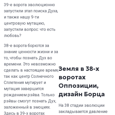
39-е ворота эволюционно
запустили этап поиска Духа,
и также нашу 9-ти
центровую мутацию,
запустили вопрос: что есть
любовь?
38-е ворота борются за
знание ценности жизни и за
то, чтобы познать Дух во
времени. Это невозможно
Земля в 38-х
сделать в настоящее время,
воротах
так как центр Солнечного
Сплетения мутирует и
Оппозиции,
мутация завершится
дизайн Борца
рождением рэйва. Только
рэйвы смогут познать Дух,
На 38 стадии эволюции
заложенный в эмоциях.
закладывается давление
Здесь в 39-х воротах