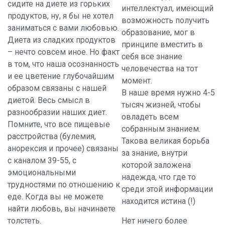
сидите на диете из горьких
интеллектуал, имеющий
продуктов, ну, я бы не хотел
возможность получить
заниматься с вами любовью.
образование, мог в
Диета из сладких продуктов
принципе вместить в
– нечто совсем иное. Но факт
себя все знание
в том, что наша осознанность
человечества на тот
и ее цветение глубочайшим
момент.
образом связаны с нашей
В наше время нужно 4-5
диетой. Весь смысл в
тысяч жизней, чтобы
разнообразии наших диет.
овладеть всем
Помните, что все пищевые
собранным знанием.
расстройства (булемия,
Такова великая борьба
анорексия и прочее) связаны
за знание, внутри
с каналом 39-55, с
которой заложена
эмоциональными
надежда, что где то
трудностями по отношению к
среди этой информации
еде. Когда вы не можете
находится истина
(!)
найти любовь, вы начинаете
толстеть.
Нет ничего более