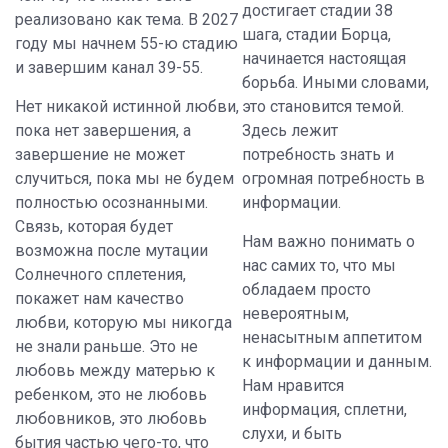
достигает стадии 38
реализовано как тема. В 2027
шага, стадии Борца,
году мы начнем 55-ю стадию
начинается настоящая
и завершим канал 39-55.
борьба. Иными словами,
Нет никакой истинной любви,
это становится темой.
пока нет завершения, а
Здесь лежит
завершение не может
потребность знать и
случиться, пока мы не будем
огромная потребность в
полностью осознанными.
информации.
Связь, которая будет
Нам важно понимать о
возможна после мутации
нас самих то, что мы
Солнечного сплетения,
обладаем просто
покажет нам качество
невероятным,
любви, которую мы никогда
ненасытным аппетитом
не знали раньше. Это не
к информации и данным.
любовь между матерью к
Нам нравится
ребенком, это не любовь
информация, сплетни,
любовников, это любовь
слухи, и быть
бытия частью чего-то, что