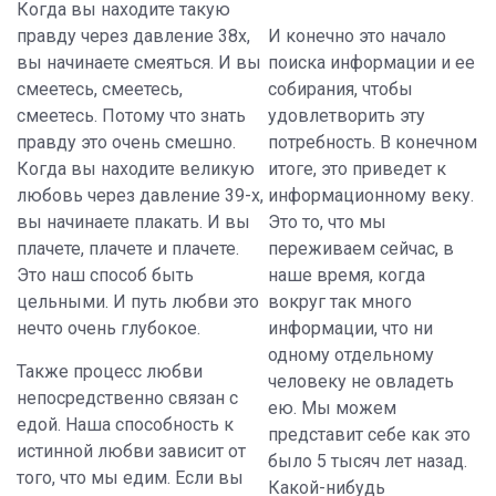
Когда вы находите такую
правду через давление 38х,
И конечно это начало
вы начинаете смеяться. И вы
поиска информации и ее
смеетесь, смеетесь,
собирания, чтобы
смеетесь. Потому что знать
удовлетворить эту
правду это очень смешно.
потребность. В конечном
Когда вы находите великую
итоге, это приведет к
любовь через давление 39-х,
информационному веку.
вы начинаете плакать. И вы
Это то, что мы
плачете, плачете и плачете.
переживаем сейчас, в
Это наш способ быть
наше время, когда
цельными. И путь любви это
вокруг так много
нечто очень глубокое.
информации, что ни
одному отдельному
Также процесс любви
человеку не овладеть
непосредственно связан с
ею. Мы можем
едой. Наша способность к
представит себе как это
истинной любви зависит от
было 5 тысяч лет назад.
того, что мы едим. Если вы
Какой-нибудь