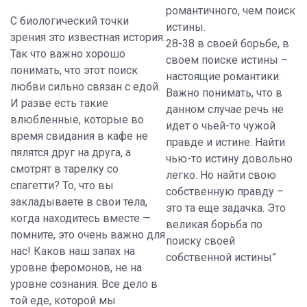
романтичного, чем поиск
С биологический точки
истины.
зрения это известная история.
28-38 в своей борьбе, в
Так что важно хорошо
своем поиске истины –
понимать, что этот поиск
настоящие романтики.
любви сильно связан с едой.
Важно понимать, что в
И разве есть такие
данном случае речь не
влюбленные, которые во
идет о чьей-то чужой
время свидания в кафе не
правде и истине. Найти
пялятся друг на друга, а
чью-то истину довольно
смотрят в тарелку со
легко. Но найти свою
спагетти? То, что вы
собственную правду –
закладываете в свои тела,
это та еще задачка. Это
когда находитесь вместе —
великая борьба по
помните, это очень важно для
поиску своей
нас! Каков наш запах на
собственной истины”
уровне феромонов, не на
уровне сознания. Все дело в
той еде, которой мы