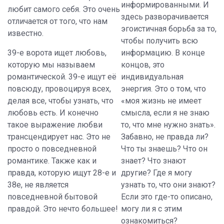
информированными. И
любит самого себя. Это очень
здесь разворачивается
отличается от того, что нам
эгоистичная
борьба за то,
известно.
чтобы получить всю
39-е ворота ищет любовь,
информацию. В конце
которую мы называем
концов, это
романтической. 39-е ищут её
индивидуальная
повсюду, провоцируя всех,
энергия. Это о том, что
делая все, чтобы узнать, что
«моя жизнь не имеет
любовь есть. И конечно
смысла, если я не знаю
такое выражение любви
то, что мне нужно знать».
трансцендирует нас. Это не
Забавно, не правда ли?
просто о повседневной
Что ты знаешь? Что он
романтике. Также как и
знает? Что знают
правда, которую ищут 28-е и
другие? Где я могу
38е, не является
узнать то, что они знают?
повседневной бытовой
Если это где-то описано,
правдой. Это нечто большее!
могу ли я с этим
ознакомиться?