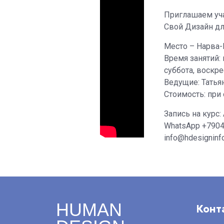
Приглашаем уча
Свой Дизайн дл
Место – Нарва-
Время занятий: 
суббота, воскре
Ведущие: Татья
Стоимость: при 
Запись на курс: 
WhatsApp +790
info@hdesigninfo
HUMAN
Конт