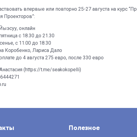
ствовать впервые или повторно 25-27 августа на курс “П
я Проекторов”:
Йыэсуу, онлайн
пятница с 18.30 до 21.30
сенье, с 11.00 до 18.30
на Коробенко, Лариса Дало
оплате до 4 августа 275 евро, после 330 евро
Анастасия (https://t.me/seakokopelli)
46444271
.ru
акты
Полезное