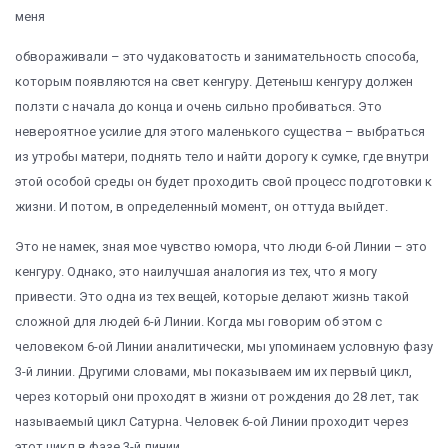
меня
обвораживали – это чудаковатость и занимательность способа,
которым появляются на свет кенгуру. Детеныш кенгуру должен
ползти с начала до конца и очень сильно пробиваться. Это
невероятное усилие для этого маленького существа – выбраться
из утробы матери, поднять тело и найти дорогу к сумке, где внутри
этой особой среды он будет проходить свой процесс подготовки к
жизни. И потом, в определенный момент, он оттуда выйдет.
Это не намек, зная мое чувство юмора, что люди 6-ой Линии – это
кенгуру. Однако, это наилучшая аналогия из тех, что я могу
привести. Это одна из тех вещей, которые делают жизнь такой
сложной для людей 6-й Линии. Когда мы говорим об этом с
человеком 6-ой Линии аналитически, мы упоминаем условную фазу
3-й линии. Другими словами, мы показываем им их первый цикл,
через который они проходят в жизни от рождения до 28 лет, так
называемый цикл Сатурна. Человек 6-ой Линии проходит через
этот цикл в фазе 3-й линии.