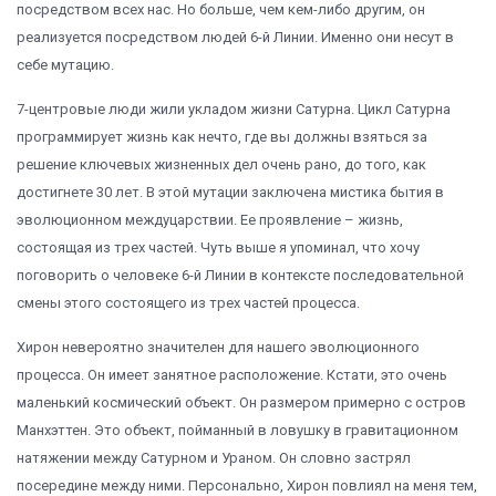
посредством всех нас. Но больше, чем кем-либо другим, он
реализуется посредством людей 6-й Линии. Именно они несут в
себе мутацию.
7-центровые люди жили укладом жизни Сатурна. Цикл Сатурна
программирует жизнь как нечто, где вы должны взяться за
решение ключевых жизненных дел очень рано, до того, как
достигнете 30 лет. В этой мутации заключена мистика бытия в
эволюционном междуцарствии. Ее проявление – жизнь,
состоящая из трех частей. Чуть выше я упоминал, что хочу
поговорить о человеке 6-й Линии в контексте последовательной
смены этого состоящего из трех частей процесса.
Хирон невероятно значителен для нашего эволюционного
процесса. Он имеет занятное расположение. Кстати, это очень
маленький космический объект. Он размером примерно с остров
Манхэттен. Это объект, пойманный в ловушку в гравитационном
натяжении между Сатурном и Ураном. Он словно застрял
посередине между ними. Персонально, Хирон повлиял на меня тем,