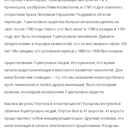
произошла, сообразно Рейв Космологии, в 1781 году и совпала с
открытием Урана Уильямом Гершелем. Подумайте об этом
переходе. 7-центровые существа больше не производились на
свет после 1780 года. Некто, кто был зачат в 1780 и рожден в 1781
году, мог быть последним 7-центровым человеком. Давайте
предположим, в порядке крайностей, что он мог умереть через 100
лет. Мы увидим, что условный период с 1880 по 1900 был концом
существования 7-центровых людей. Исторически, это время
начала индустриализации и массового развития технологий. Для
меня более чем очевидно – то, что мы называем новаторством и
эрой технических и любых других инноваций, было последним
рывком, последней экспрессией 7-центровых существ.
Какова же роль Плутона в этом процессе? Когда мы вступили в
обличье 9-центровых людей, Плутон был в 41 воротах. 41 ворота
представляют собой инициирующий кодон. Другими словами, это
капитализация в начале генетического предложения. Когда мы