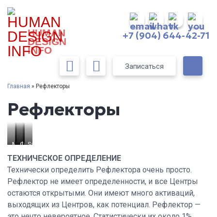
HUMAN
+7 (904) 644-42-71
DESIGN
INFO
Записаться
Главная
» Рефлекторы
Рефлекторы
Michael Jackson
Rosalynn
Фёдор
Sandra
Bullock
Carter
Достоевский
ТЕХНИЧЕСКОЕ ОПРЕДЕЛЕНИЕ
Технически определить Рефлектора очень просто.
Рефлектор не имеет определенности, и все Центры
остаются открытыми. Они имеют много активаций,
выходящих из Центров, как потенциал. Рефлектор —
это нечто невероятное. Статистически их около 1%