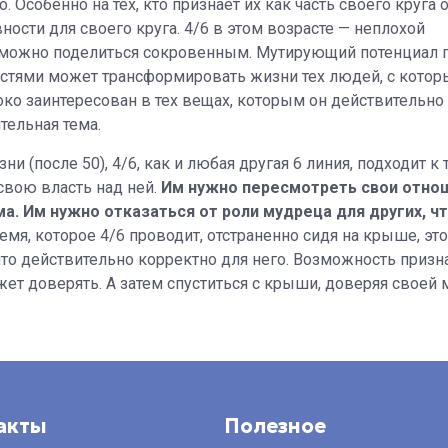
 Особенно на тех, кто признает их как часть своего круга 
ности для своего круга. 4/6 в этом возрасте — неплохой
м можно поделиться сокровенным. Мутирующий потенциал 
стями может трансформировать жизни тех людей, с котор
боко заинтересован в тех вещах, которым он действительн
тельная тема.
 (после 50), 4/6, как и любая другая 6 линия, подходит к т
свою власть над ней.
Им нужно пересмотреть свои отно
а. Им нужно отказаться от роли мудреца для других, ч
мя, которое 4/6 проводит, отстраненно сидя на крыше, это
то действительно корректно для него. Возможность признат
ет доверять. А затем спуститься с крыши, доверяя своей м
акты
Полезное