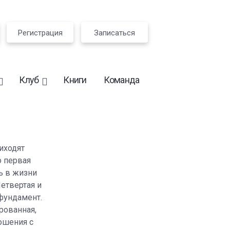
Регистрация
Записаться
Клуб
Книги
Команда
риходят
о первая
ь в жизни
етвертая и
 фундамент.
рованная,
ношения с