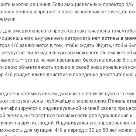
зить многие решения. Если эмоциональный проектор 4/6
ьной волной и прыгает в опыт из крайних её точек, он вс
ремени.
 для эмоционального проектора заключается в том, чтоб
моционального внутреннего авторитета:
нет истины в мом
ора 4/6 заключается в том, чтобы ждать. Ждать, чтобы бы
о не упустит свою идеальную возможность. Он сможет об
ность — это то, на чём настаивает бессознательная 6-я ли
и свою объективность только в своей эмоциональной ясн
 4/6 увидит, какие действия и поведение действительно 
еделенностями в своем дизайне, не получая нужного ему
может погружаться в глубочайшую меланхолию.
Печаль ста
дентифицируется с индивидуальной химией своего процесс
й печали, он теряет все возможности для вдохновения и
влияния на других людей. Индивидуальные определенности
ожность для мутации. 4/6 в период с 30 до 50 лет может 