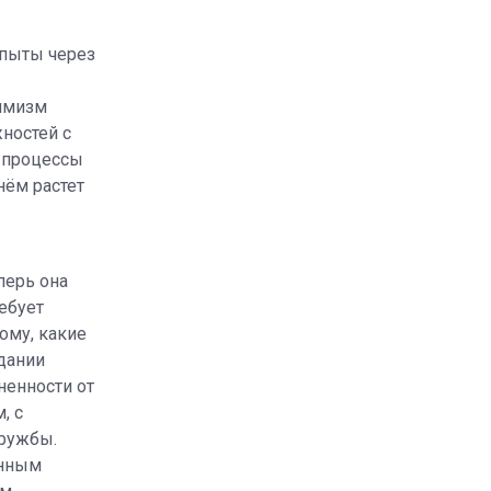
опыты через
симизм
ностей с
е процессы
нём растет
перь она
ебует
ому, какие
дании
ненности от
, с
дружбы.
енным