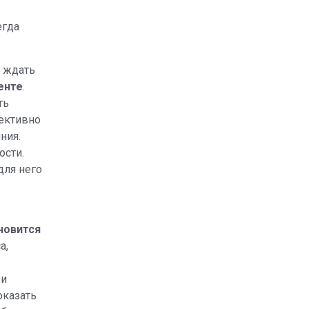
егда
ы ждать
енте
.
ть
ъективно
ния.
ости.
для него
новится
а,
 и
оказать