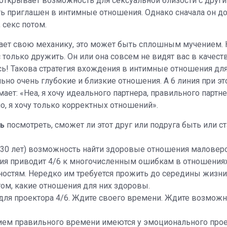
е, открывает возможность для сексуальной близости с друг
ь приглашен в интимные отношения. Однако сначала он д
 секс потом.
ает свою механику, это может быть сплошным мучением. К
 только дружить. Он или она совсем не видят вас в качест
сь! Такова стратегия вхождения в интимные отношения для
но очень глубокие и близкие отношения. А 6 линия при э
ет: «Неа, я хочу идеального партнера, правильного партнер
о, я хочу только корректных отношений».
ь
посмотреть, сможет ли этот друг или подруга быть или ст
о 30 лет) возможность найти здоровые отношения маловеро
ия приводит 4/6 к многочисленным ошибкам в отношениях
стям. Нередко им требуется прожить до середины жизни
том, какие отношения для них здоровы.
ля проектора 4/6. Ждите своего времени. Ждите возможн
ем правильного времени имеются у эмоционального проек