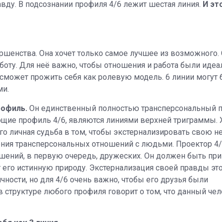
вду. В подсознании профиля 4/6 лежит шестая линия.
И эт
ршенства. Она хочет только самое лучшее из возможного.
оту. Для неё важно, чтобы отношения и работа были иде
 сможет прожить себя как ролевую модель. 6 линии могут
ми.
рофиль.
Он единственный полностью трансперсональный п
ющие профиль 4/6, являются линиями верхней триграммы. Х
Его личная судьба в том, чтобы экстернализировать свою 
ния трансперсональных отношений с людьми. Проектор 4
ошений, в первую очередь, дружеских. Он должен быть пр
т его истинную природу. Экстернализация своей правды эт
чности, но для 4/6 очень важно, чтобы его друзья были
в структуре любого профиля говорит о том, что данный че