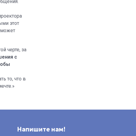
общения.
проектора
ыми этот
о может
ой черте, за
шения с
тобы
ь то, что в
ечте.»
Напишите нам!