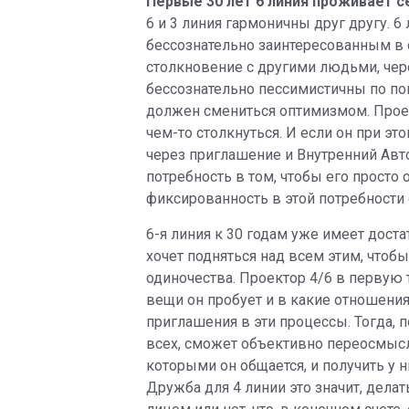
Первые 30 лет 6 линия проживает се
6 и 3 линия гармоничны друг другу. 6
бессознательно заинтересованным в
столкновение с другими людьми, чер
бессознательно пессимистичны по пов
должен смениться оптимизмом. Проек
чем-то столкнуться. И если он при э
через приглашение и Внутренний Авто
потребность в том, чтобы его просто 
фиксированность в этой потребности 
6-я линия к 30 годам уже имеет доста
хочет подняться над всем этим, чтоб
одиночества. Проектор 4/6 в первую 
вещи он пробует и в какие отношени
приглашения в эти процессы. Тогда, п
всех, сможет объективно переосмысл
которыми он общается, и получить у 
Дружба для 4 линии это значит, дела