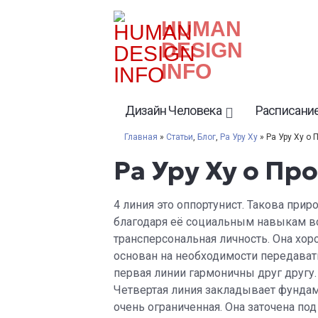
HUMAN
DESIGN
INFO
Дизайн Человека
Расписание
Главная
»
Статьи
,
Блог
,
Ра Уру Ху
» Ра Уру Ху о 
Ра Уру Ху о Пр
4 линия это оппортунист. Такова прир
благодаря её социальным навыкам во
трансперсональная личность. Она хоро
основан на необходимости передавать
первая линии гармоничны друг другу.
Четвертая линия закладывает фундам
очень ограниченная. Она заточена по