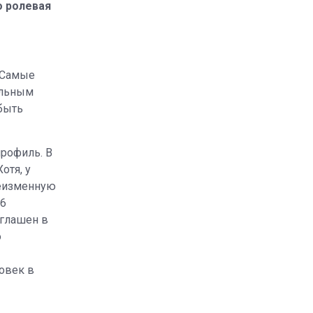
о ролевая
 Самые
альным
 быть
рофиль. В
отя, у
неизменную
/6
иглашен в
о
ловек в