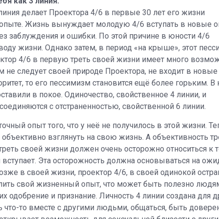
бя как 3 линия.
 линия делает Проектора 4/6 в первые 30 лет его жизни
 опыте. Жизнь вынуждает молодую 4/6 вступать в новые 
ез заблуждения и ошибки. По этой причине в юности 4/6
оду жизни. Однако затем, в период «на крыше», этот пес
тор 4/6 в первую треть своей жизни имеет много возмож
том не следует своей природе Проектора, не входит в новы
ритет, то его пессимизм становится ещё более горьким. В 
оставили в покое. Одиночество, свойственное 4 линии, и
соединяются с отстраненностью, свойственной 6 линии.
точный опыт того, что у неё не получилось в этой жизни. Те
ы объективно взглянуть на свою жизнь. А объективность тр
треть своей жизни должен очень осторожно относиться к т
я вступает. Эта осторожность должна основываться на ожи
озже в своей жизни, проектор 4/6, в своей одинокой остра
ить свой жизненный опыт, что может быть полезно людям
них одобрение и признание. Личность 4 линии создана для 
ть что-то вместе с другими людьми, общаться, быть довер