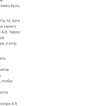
им
олжен быть
то-то, кого
ве своего
 4/6. Через
том
а, я хочу,
ать
ятна.
,
, чтобы
ости
тора 4/6.