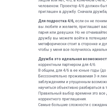
лицом или нет, что, в конечном счет
человеком. Проектор 4/6 должен быт
приглашен в дружбу. Сначала дружба,
Для подростка 4/6,
если он не поним
вы любите и желаете, приглашает вас
парня или девушки. Но не отчаивайте
дружбу вы можете войти в потенциаль
метафорически стоит в сторонке и дума
чтобы у меня все получилось идеальн
Дружба это идеальная возможност
корректным партнером для 4/6.
В общем, для 4/6 в ее юные годы (д
Бессознательно проживаемая 3-я лин
заблуждениям и упущенным возможно
научиться объективно разбираться в 
Правильный выбор времени это все д
корректного приглашения.
Самые большие сложности с ожидани