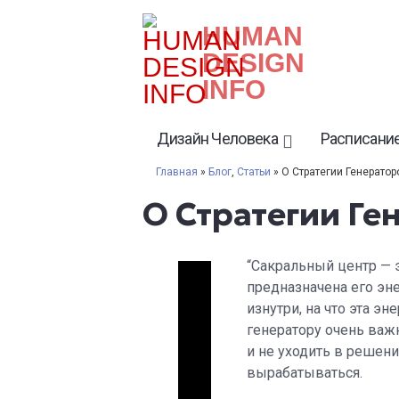
HUMAN
DESIGN
INFO
Дизайн Человека
Расписание
Главная
»
Блог
,
Статьи
» О Стратегии Генератор
О Стратегии Ге
“Сакральный центр — э
предназначена его эне
изнутри, на что эта э
генератору очень важн
и не уходить в решени
вырабатываться.