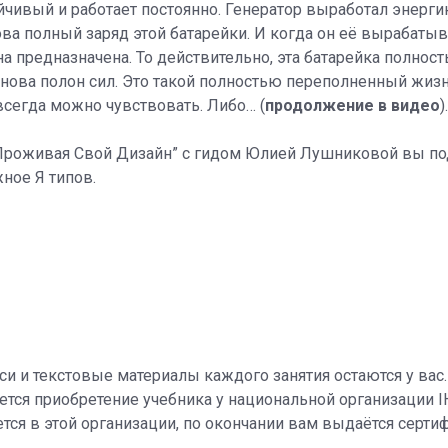
чивый и работает постоянно. Генератор выработал энергию
ова полный заряд этой батарейки. И когда он её вырабатыв
 она предназначена. То действительно, эта батарейка полнос
 снова полон сил. Это такой полностью переполненный жиз
 всегда можно чувствовать. Либо… (
продолжение в видео
)
“Проживая Свой Дизайн” с гидом Юлией Лушниковой вы п
ное Я типов.
си и текстовые материалы каждого занятия остаются у вас.
тся приобретение учебника у национальной организации I
ся в этой организации, по окончании вам выдаётся сертиф