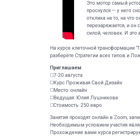
Это мотор самый устой
проснулся — у него сн
отклика на то, на что
перезаряжается, и он
силой, человек. И это
На курсе клеточной трансформации 
разберёте Стратегии всех типов и Лож
Приглашаем
:
◻️7-20 августа
◻️Курс Проживая Свой Дизайн
◻️Место: онлайн
◻️Ведущая: Юлия Лушникова
◻️Стоимость: 250 евро
Занятия проходят онлайн в Zoom, запи
Необходимым условием участия являе
Прохождение вами курса регистрирует