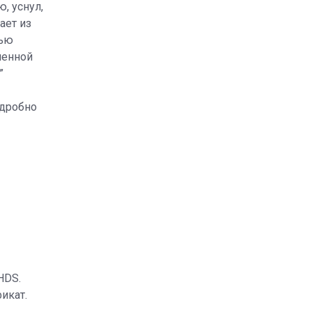
, уснул,
ает из
тью
ненной
.”
одробно
HDS.
икат.