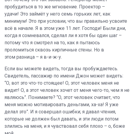
пробудиться в то же мгновение. Проектор –
удачи! Это займёт у него семь горьких лет, как
минимум! Это при условии, что вы правильно усвоите
всё в начале. Я в этом уже 11 лет. Господи! Были дни,
когда я сомневался, сделал ли я хотя бы один шаг –
потому что я смотрел на то, как я пытаюсь
проломиться сквозь кирпичные стены. Но в
этом разница – я в-и-ж-у.
Если вы можете видеть, тогда вы пробуждаетесь.
Свидетель, пассажир по имени Джон может видеть:
“О, вот это что-то стоящее! О, этот человек меня не
видит! О, а этот человек хочет от меня чего-то, чем я не
являюсь”. Понимаете? “О, этот человек считает, что
меня можно мотивировать деньгами, ха-ха! Я уже
делал это”. И я совершал ошибки; я давал чтения,
которые не должен был давать, и эти люди потом
злились на меня, и я чувствовал себя плохо – о, боже
мой.