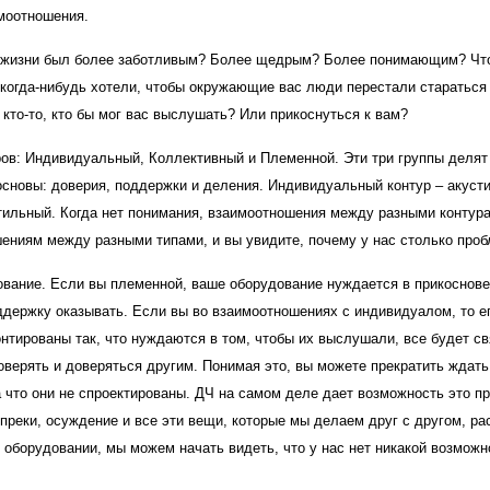
имоотношения.
ей жизни был более заботливым? Более щедрым? Более понимающим? Чт
когда-нибудь хотели, чтобы окружающие вас люди перестали стараться
 кто-то, кто бы мог вас выслушать? Или прикоснуться к вам?
ров: Индивидуальный, Коллективный и Племенной. Эти три группы делят
сновы: доверия, поддержки и деления. Индивидуальный контур – акусти
тильный. Когда нет понимания, взаимоотношения между разными контур
ениям между разными типами, и вы увидите, почему у нас столько проб
ование. Если вы племенной, ваше оборудование нуждается в прикоснове
ддержку оказывать. Если вы во взаимоотношениях с индивидуалом, то е
нтированы так, что нуждаются в том, чтобы их выслушали, все будет св
оверять и доверяться другим. Понимая это, вы можете прекратить ждать 
 на что они не спроектированы. ДЧ на самом деле дает возможность это п
преки, осуждение и все эти вещи, которые мы делаем друг с другом, ра
 оборудовании, мы можем начать видеть, что у нас нет никакой возможн