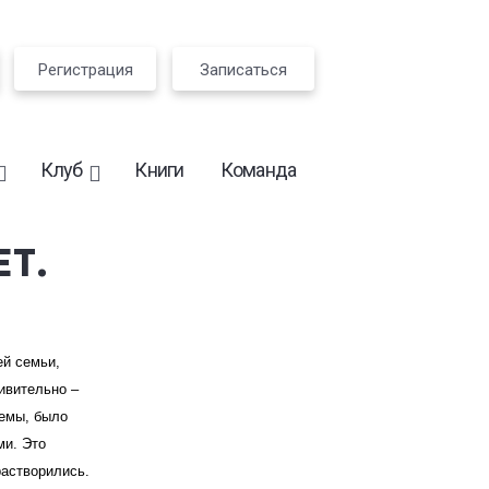
Регистрация
Записаться
Клуб
Книги
Команда
ЕТ.
ей семьи,
ивительно –
лемы, было
ми. Это
растворились.