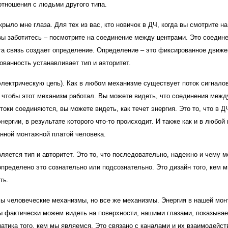
отношения с людьми другого типа.
рыло мне глаза. Для тех из вас, кто новичок в ДЧ, когда вы смотрите на
 вы заботитесь – посмотрите на соединение между центрами. Это соедин
та связь создает определение. Определение – это фиксированное движе
ованность устанавливает тип и авторитет.
лектрическую цепь). Как в любом механизме существует поток сигналов
о, чтобы этот механизм работал. Вы можете видеть, что соединения меж
токи соединяются, вы можете видеть, как течет энергия. Это то, что в 
ергии, в результате которого что-то происходит. И также как и в любой
анной монтажной платой человека.
ляется тип и авторитет. Это то, что последовательно, надежно и чему 
определено это сознательно или подсознательно. Это дизайн того, кем 
ть.
мы человеческие механизмы, но все же механизмы. Энергия в нашей мон
ы фактически можем видеть на поверхности, нашими глазами, показывае
матика того, кем мы являемся. Это связано с каналами и их взаимодейст