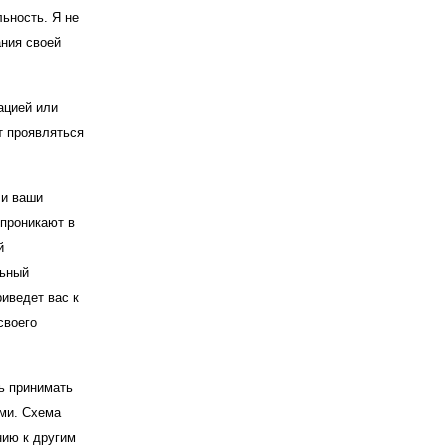
льность. Я не
ания своей
ацией или
т проявляться
 и ваши
 проникают в
й
льный
риведет вас к
своего
ть принимать
ами. Схема
нию к другим