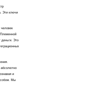
ктр
а. Эти ключи
 человек
. Племенной
 деньги. Это
теграционных
ения.
ы абсолютно
ознавая и
особом. Мы