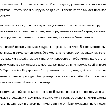
ения открыт. Но я этого не знала. И я страдала, усиливая эту эмоциона
утимая. Это то, что я обнаружила для себя после всех этих лет прожив
оритета.
, мы живем жизнь, наполненную страданиями. Все заканчивается фрустр
ы живем в соответствии с тем, что определено на нашей карте, начинае
ном русле, по схеме, которая означает, что значит быть «нами».
а в вашей схеме и схемах людей, которых вы любите. В этих местах вы
звимы для обусловленности. Это места, в которых другие люди глубоко
атем ваш ум разрабатывает стратегии поведения, чтобы иметь дело с это
ою жизнь в этих открытых местах, так никогда и не прожив свой уника
й Стратегией и Внутренним Авторитетом – это то, что, действительно, п
ашей истинной природе. Это приведет вас к самому себе. Я это знаю из 
что я выучила. Я знаю, это правда.
 в схемы людей, которые есть в вашей жизни, вы сможете понять и нача
никают в общении с другими людьми, могут быть объяснены этими схем
ваны по-другому и в этом нет ничего личного. Наши ожидания по отноше