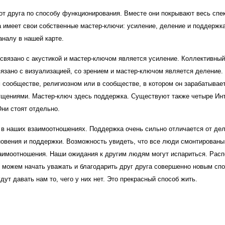
от друга по способу функционирования. Вместе они покрывают весь спе
 имеет свои собственные мастер-ключи: усиление, деление и поддержк
налу в нашей карте.
связано с акустикой и мастер-ключом является усиление. Коллективный
вязано с визуализацией, со зрением и мастер-ключом является деление
м сообществе, религиозном или в сообществе, в котором он зарабатывает
ущениями. Мастер-ключ здесь поддержка. Существуют также четыре Ин
Они стоят отдельно.
 в наших взаимоотношениях. Поддержка очень сильно отличается от дел
сновения и поддержки. Возможность увидеть, что все люди смонтирован
заимоотношения. Наши ожидания к другим людям могут испариться. Расп
ы можем начать уважать и благодарить друг друга совершенно новым сп
ут давать нам то, чего у них нет. Это прекрасный способ жить.