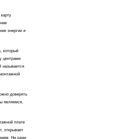
 карту
ение
ние энергии и
, который
ду центрами
ДЧ называется
 монтажной
можно доверять
мы являемся,
тажной плате
т, открывает
вием. Ни один