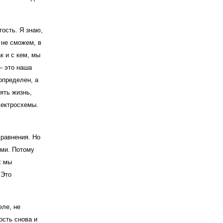
тость. Я знаю,
 не сможем, в
к и с кем, мы
– это наша
определен, а
ять жизнь,
лектросхемы.
сравнения. Но
ыми. Потому
х мы
 Это
еле, не
ость снова и