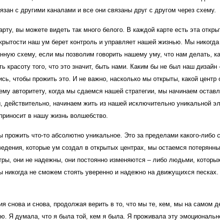
язан с другими каналами и все они связаны друг с другом через схему.
арту, вы можете видеть так много белого. В каждой карте есть эта откры
открытости наш ум берет контроль и управляет нашей жизнью. Мы никогда
ную схему, если мы позволим говорить нашему уму, что нам делать, ка
 красоту того, что это значит, быть нами. Каким бы не был наш дизайн 
ь, чтобы прожить это. И не важно, насколько мы открыты, какой центр 
ему авторитету, когда мы сдаемся нашей стратегии, мы начинаем оставл
ы, действительно, начинаем жить из нашей исключительно уникальной э
о приносит в нашу жизнь волшебство.
ы прожить что-то абсолютно уникальное. Это за пределами какого-либо 
ведения, которые ум создал в открытых центрах, мы остаемся потерянн
тры, они не надежны, они постоянно изменяются – либо людьми, которы
ы никогда не сможем стоять уверенно и надежно на движущихся песках.
 снова и снова, продолжая верить в то, что мы те, кем, мы на самом д
. Я думала, что я была той, кем я была. Я проживала эту эмоциональн