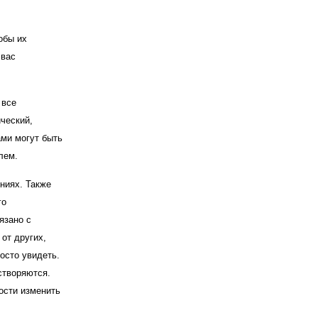
обы их
 вас
 все
ческий,
ами могут быть
лем.
ниях. Также
го
язано с
от других,
росто увидеть.
створяются.
ости изменить