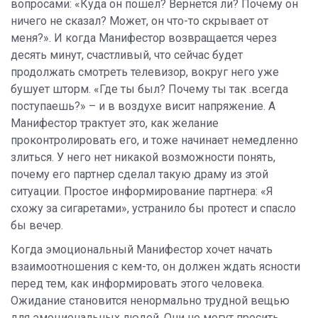
вопросами: «Куда он пошел? Вернется ли? Почему он
ничего не сказал? Может, он что-то скрывает от
меня?». И когда Манифестор возвращается через
десять минут, счастливый, что сейчас будет
продолжать смотреть телевизор, вокруг него уже
бушует шторм. «Где ты был? Почему ты так .всегда
поступаешь?» – и в воздухе висит напряжение. А
Манифестор трактует это, как желание
проконтролировать его, и тоже начинает немедленно
злиться. У него нет никакой возможности понять,
почему его партнер сделал такую драму из этой
ситуации. Простое информирование партнера: «Я
схожу за сигаретами», устранило бы протест и спасло
бы вечер.
Когда эмоциональный Манифестор хочет начать
взаимоотношения с кем-то, он должен ждать ясности
перед тем, как информировать этого человека.
Ожидание становится ненормально трудной вещью
для эмоциональных людей. Они не могут просить