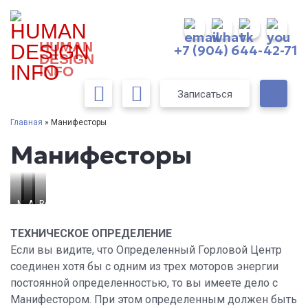
HUMAN
+7 (904) 644-42-71
DESIGN
INFO
Записаться
Главная
» Манифесторы
Манифесторы
Monica Bellucci
Al Pacino
Adele
Robert De
Niro
ТЕХНИЧЕСКОЕ ОПРЕДЕЛЕНИЕ
Если вы видите, что Определенный Горловой Центр
соединен хотя бы с одним из трех моторов энергии
постоянной определенностью, то вы имеете дело с
Манифестором. При этом определенным должен быть