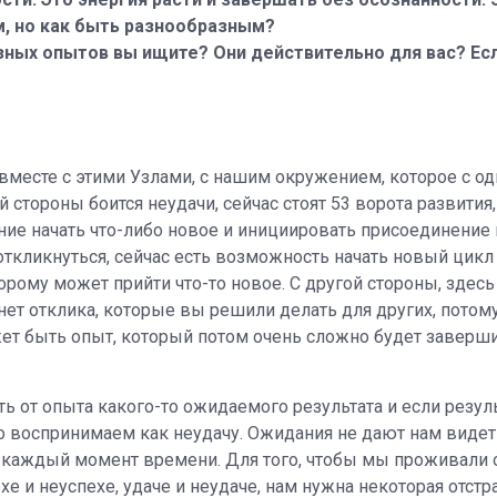
, но как быть разнообразным?
зных опытов вы ищите? Они действительно для вас? Есл
е вместе с этими Узлами, с нашим окружением, которое с о
й стороны боится неудачи, сейчас стоят 53 ворота развития
ение начать что-либо новое и инициировать присоединение 
откликнуться, сейчас есть возможность начать новый цикл
орому может прийти что-то новое. С другой стороны, здес
нет отклика, которые вы решили делать для других, потому
жет быть опыт, который потом очень сложно будет заверши
 от опыта какого-то ожидаемого результата и если резуль
то воспринимаем как неудачу. Ожидания не дают нам видет
 каждый момент времени. Для того, чтобы мы проживали 
е и неуспехе, удаче и неудаче, нам нужна некоторая отстр