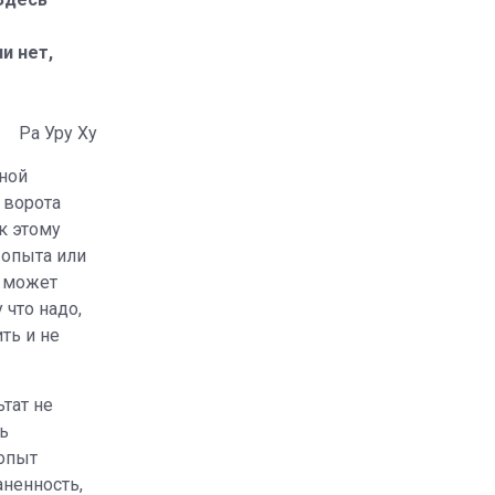
и нет,
Ра Уру Ху
дной
, ворота
к этому
 опыта или
ь может
 что надо,
ть и не
тат не
ь
опыт
аненность,