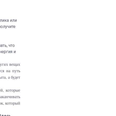
клика или
получите
ать, что
нергия и
ругих вещах
тся на путь
та, а будет
й, которые
заканчивать
ок, который
 Здесь