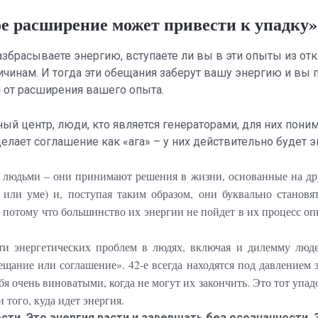
 расширение может привести к упадку»
азбрасываете энергию, вступаете ли вы в эти опыты из от
ичинам. И тогда эти обещания заберут вашу энергию и вы 
 от расширения вашего опыта.
й центр, люди, кто является генераторами, для них поним
елает соглашение как «ага» – у них действительно будет э
ми людьми – они принимают решения в жизни, основанные на д
 или уме) и, поступая таким образом, они буквально становя
 потому что большинство их энергии не пойдет в их процесс опы
ти энергетических проблем в людях, включая и дилемму люде
ещание или соглашение». 42-е всегда находятся под давлением 
бя очень виноватыми, когда не могут их закончить. Это тот упад
 того, куда идет энергия.
сти. Это энергия расти и завершать без осознанности.