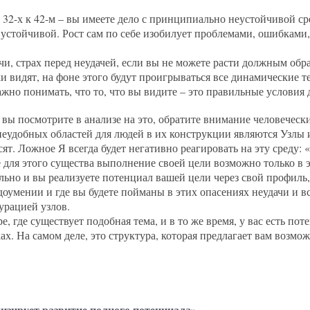
т 32-х к 42-м – вы имеете дело с принципиально неустойчивой ср
ет устойчивой. Рост сам по себе изобилует проблемами, ошибками
чи, страх перед неудачей, если вы не можете расти должным обра
ки видят, на фоне этого будут проигрываться все динамические 
ажно понимать, что то, что вы видите – это правильные условия д
вы посмотрите в анализе на это, обратите внимание человеческ
неудобных областей для людей в их конструкции являются Узлы 
т. Ложное Я всегда будет негативно реагировать на эту среду:
е для этого существа выполнение своей цели возможно только в э
льно и вы реализуете потенциал вашей цели через свой профиль,
едоумении и где вы будете пойманы в этих опасениях неудачи и в
урацией узлов.
е, где существует подобная тема, и в то же время, у вас есть пот
ах. На самом деле, это структура, которая предлагает вам возмо
изирует развитие полного потенциала»