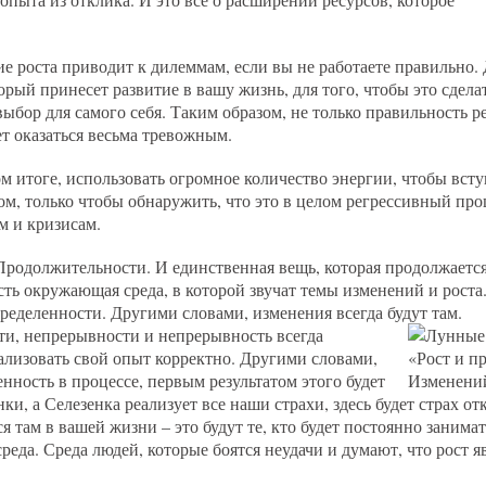
ние роста приводит к дилеммам, если вы не работаете правильно. 
рый принесет развитие в вашу жизнь, для того, чтобы это сдела
ыбор для самого себя. Таким образом, не только правильность р
т оказаться весьма тревожным.
 итоге, использовать огромное количество энергии, чтобы всту
том, только чтобы обнаружить, что это в целом регрессивный проц
м и кризисам.
 Продолжительности. И единственная вещь, которая продолжается
есть окружающая среда, в которой звучат темы изменений и роста
ределенности. Другими словами, изменения всегда будут там.
сти, непрерывности и непрерывность всегда
ализовать свой опыт корректно. Другими словами,
енность в процессе, первым результатом этого будет
нки, а Селезенка реализует все наши страхи, здесь будет страх отк
я там в вашей жизни – это будут те, кто будет постоянно занима
еда. Среда людей, которые боятся неудачи и думают, что рост я