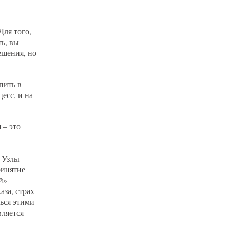
Для того,
ть, вы
ешения, но
пить в
есс, и на
 – это
.
аза, страх
ться этими
вляется