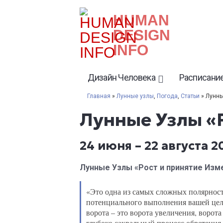
HUMAN
DESIGN
INFO
Дизайн Человека
Расписание
Главная
»
Лунные узлы
,
Погода
,
Статьи
» Лунны
Лунные Узлы «
24 июня – 22 августа 2
Лунные Узлы «Рост и принятие Изм
«Это одна из самых сложных полярносте
потенциального выполнения вашей цели н
ворота – это ворота увеличения, ворота
глубоко сакральный процесс обретения 