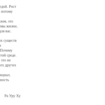
едой. Рост
, потому
зом, это
темы жизни,
ля вас.
их существ
и
 «Почему
той среде.
 это не
сех других
енциал,
жность
Ра Уру Ху