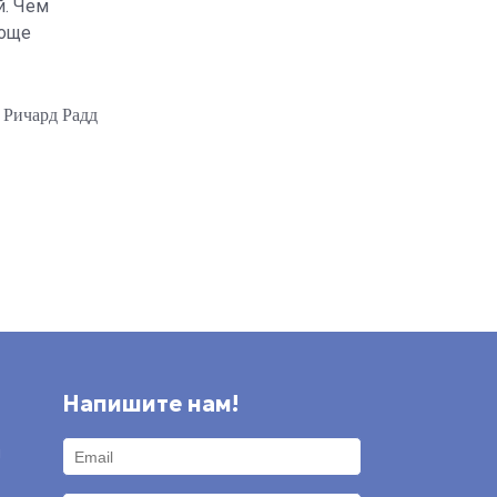
й. Чем
роще
Ричард Радд
Напишите нам!
и