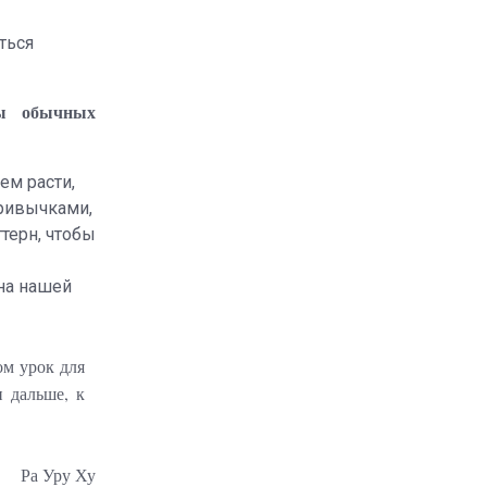
ться
лы обычных
ем расти,
привычками,
терн, чтобы
 на нашей
ом урок для
и дальше, к
Ра Уру Ху