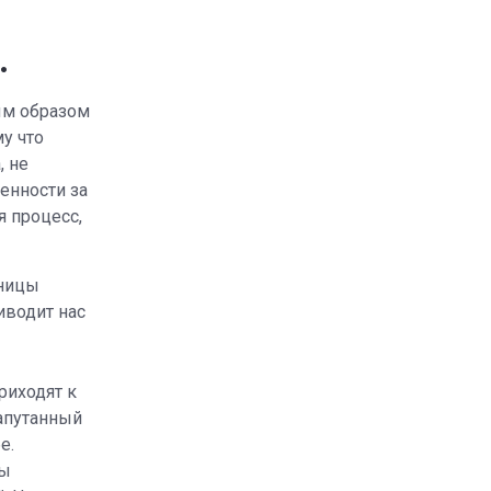
.
ым образом
у что
, не
енности за
я процесс,
аницы
иводит нас
риходят к
запутанный
е.
вы