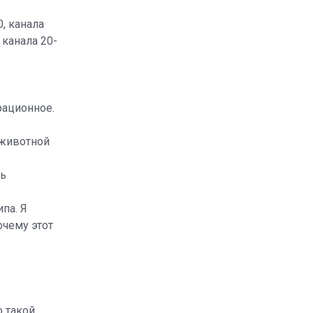
, канала
канала 20-
рационное.
 животной
ть
па. Я
очему этот
о такой