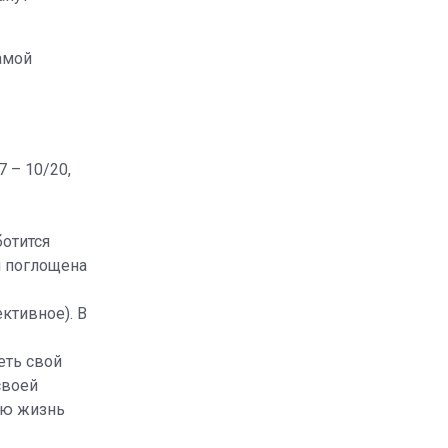
амой
 – 10/20,
ботится
я поглощена
ктивное). В
еть свой
своей
вою жизнь