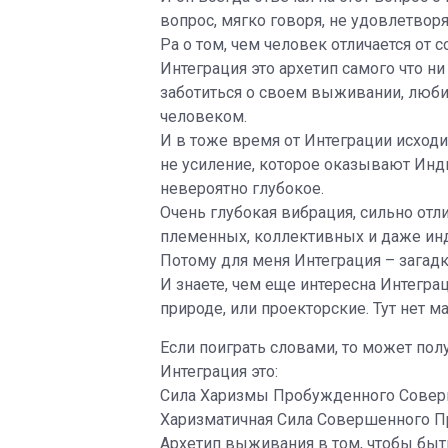
вопрос, мягко говоря, не удовлетвор
Ра о том, чем человек отличается от со
Интеграция это архетип самого что ни
заботиться о своем выживании, любит
человеком.
И в тоже время от Интеграции исходит 
не усиление, которое оказывают Инд
невероятно глубокое.
Очень глубокая вибрация, сильно отл
племенных, коллективных и даже ин
Потому для меня Интеграция – загадка
И знаете, чем еще интересна Интеграц
природе, или проекторские. Тут нет м
Если поиграть словами, то может полу
Интеграция это:
Сила Харизмы Пробужденного Совер
Харизматичная Сила Совершенного 
Архетип выживания в том, чтобы бы