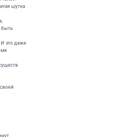
нитая шутка
,
т быть
. И это даже
емя
 существ
 своей
анут