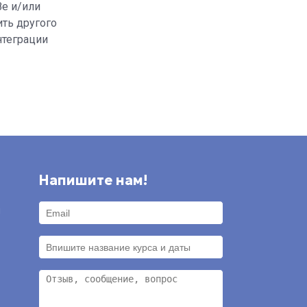
8е и/или
ить другого
нтеграции
Напишите нам!
и