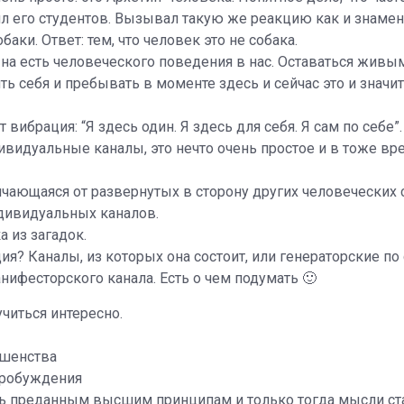
ял его студентов. Вызывал такую же реакцию как и знаме
баки. Ответ: тем, что человек это не собака.
 на есть человеческого поведения в нас. Оставаться живым
ь себя и пребывать в моменте здесь и сейчас это и значи
вибрация: “Я здесь один. Я здесь для себя. Я сам по себе”
ивидуальные каналы, это нечто очень простое и в тоже вр
ичающаяся от развернутых в сторону других человеческих
дивидуальных каналов.
 из загадок.
ия? Каналы, из которых она состоит, или генераторские по
анифесторского канала. Есть о чем подумать 🙂
читься интересно.
шенства
Пробуждения
ть преданным высшим принципам и только тогда мысли ст