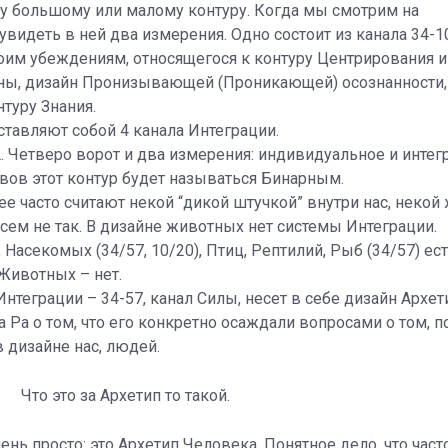
у большому или малому контуру. Когда мы смотрим на
идеть в ней два измерения. Одно состоит из канала 34-10
оим убеждениям, относящегося к контуру Центрирования и 
лны, дизайн Пронизывающей (Проникающей) осознанности,
туру Знания.
тавляют собой 4 канала Интеграции.
 Четверо ворот и два измерения: индивидуальное и интег
йвов этот контур будет называться Бинарным.
 ее часто считают некой “дикой штучкой” внутри нас, некой
всем не так. В дизайне животных нет системы Интеграции.
, Насекомых (34/57, 10/20), Птиц, Рептилий, Рыб (34/57) ес
Животных – нет.
нтеграции – 34-57, канал Силы, несет в себе дизайн Архети
 Ра о том, что его конкретно осаждали вопросами о том, п
в дизайне нас, людей.
Что это за Архетип то такой.
ень просто: это Архетип Человека. Понятное дело, что част