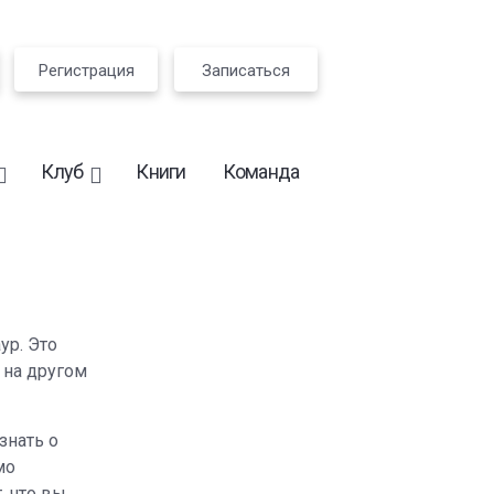
Регистрация
Записаться
Клуб
Книги
Команда
ур. Это
 на другом
знать о
мо
, что вы