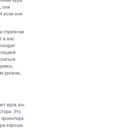
нная аура,
, они
И если они
а стратегия
 в вас.
роходит
нсацией
оиться.
оряясь
м уровне,
ет аура, вы
тора. Это
е проектора
ура хороша