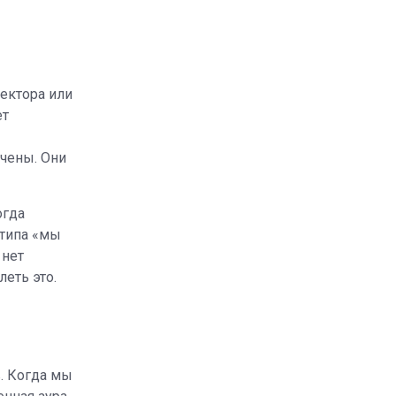
оектора или
ет
чены. Они
огда
 типа «мы
 нет
еть это.
. Когда мы