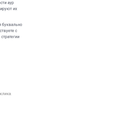
ости аур
тируют их
я буквально
ствуете с
 стратегии
клика.