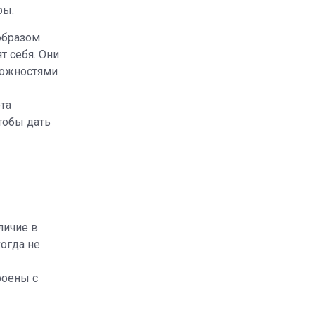
ры.
образом.
т себя. Они
сложностями
та
чтобы дать
личие в
когда не
роены с