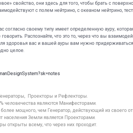
овое» свойство, они здесь для того, чтобы брать с поверхн
имодействуют с полем нейтрино, с океаном нейтрино, тес
ас согласно своему типу имеет определенную ауру, котора
говорить. Распознайте, что это то, через что вы взаимодей
для здоровья вас и вашей ауры вам нужно придерживаться
одно целое.
umanDesignSystem?sk=notes
енераторы, Проекторы и Рефлекторы.
% человечества являются Манифесторами.
 более мощного, чем Генератор, действующий из своего от
т населения Земли является Проекторами.
ы открыты всему, что через них проходит.