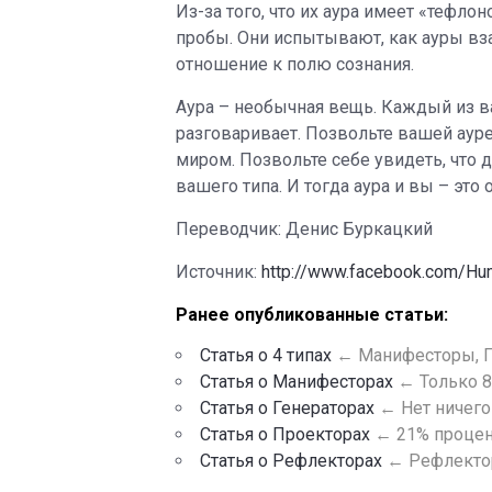
Из-за того, что их аура имеет «тефлон
пробы. Они испытывают, как ауры вза
отношение к полю сознания.
Аура – необычная вещь. Каждый из в
разговаривает. Позвольте вашей ауре 
миром. Позвольте себе увидеть, что 
вашего типа. И тогда аура и вы – это 
Переводчик: Денис Буркацкий
Источник:
http://www.facebook.com/H
Ранее опубликованные статьи:
Статья о 4 типах
← Манифесторы, Г
Статья о Манифесторах
← Только 8
Статья о Генераторах
← Нет ничего
Статья о Проекторах
← 21% процен
Статья о Рефлекторах
← Рефлектор