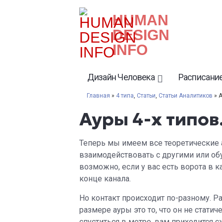
HUMAN
DESIGN
INFO
Дизайн Человека
Расписание
Главная
»
4 типа
,
Статьи
,
Статьи Аналитиков
» А
Ауры 4-х типов.
Теперь мы имеем все теоретические 
взаимодействовать с другими или обу
возможно, если у вас есть ворота в к
конце канала.
Но контакт происходит по-разному. Р
размере ауры это то, что он не стати
спуститься в метро, вам приходится с