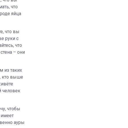
ать, что
вроде яйца
е, что вы
ве руки с
йтесь, что
стена – они
м из таких
, кто выше
живёте
й человек
очу, чтобы
 имеет
твенно ауры