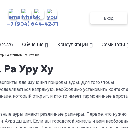
Вход
+7 (904) 644-42-71
 2026
Обучение
Консультации
Семинары
уры 4-х типов. Ра Уру Ху
 Ра Уру Ху
аспекты для изучения природы ауры. Для того чтобы
славливаться напрямую, необходимо установить контакт а
анале, который открыт, и кто-то имеет гармоничные ворота
азные ауры имеют различные размеры. Первое, что нужно 
чен. Аура дышит. Если вы городской житель и вам необходи
жимать свою ауру. И когда я говорю сжимать, это не значит