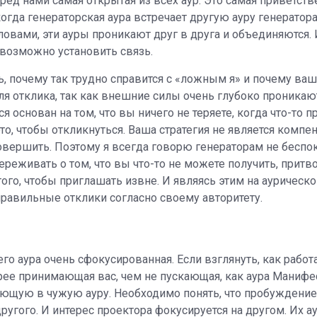
ред нами самая открытая из всех аур. Это самая приветстве
огда генераторская аура встречает другую ауру генератора
вами, эти ауры проникают друг в друга и объединяются. 
 возможно установить связь.
ь, почему так трудно справится с «ложным я» и почему ваш
ля отклика, так как внешние силы очень глубоко проникают
 основан на том, что вы ничего не теряете, когда что-то п
то, чтобы откликнуться. Ваша стратегия не является компе
совершить. Поэтому я всегда говорю генераторам не беспок
ереживать о том, что вы что-то не можете получить, притв
ого, чтобы приглашать извне. И являясь этим на аурическо
равильные отклики согласно своему авторитету.
о аура очень сфокусированная. Если взглянуть, как работа
рее принимающая вас, чем не пускающая, как аура Манифес
кающую в чужую ауру. Необходимо понять, что пробуждени
ругого. И интерес проектора фокусируется на другом. Их а