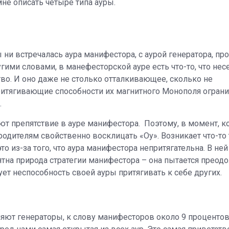
не описать четыре типа ауры.
 ни встречалась аура манифестора, с аурой генератора, пр
гими словами, в манефесторской ауре есть что-то, что нес
о. И оно даже не столько отталкивающее, сколько не
итягивающие способности их магнитного Монополя ограни
.
ют препятствие в ауре манифестора. Поэтому, в момент, к
 родителям свойственно восклицать «Оу». Возникает что-то
о из-за того, что аура манифестора непритягательна. В ней
тна природа стратегии манифестора – она пытается преодол
т неспособность своей ауры притягивать к себе других.
яют генераторы, к слову манифесторов около 9 процентов