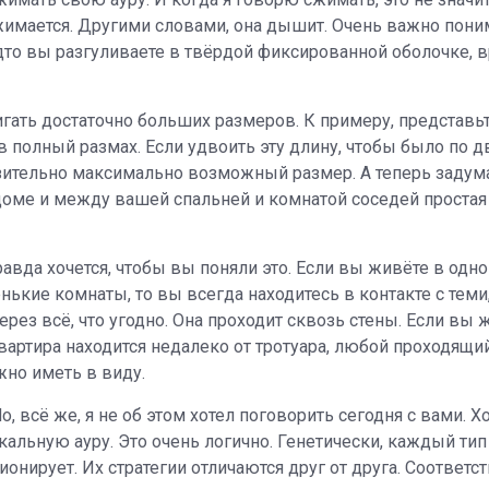
сжимается. Другими словами, она дышит. Очень важно поним
 будто вы разгуливаете в твёрдой фиксированной оболочке, 
игать достаточно больших размеров. К примеру, представьт
 в полный размах. Если удвоить эту длину, чтобы было по д
зительно максимально возможный размер. А теперь задума
доме и между вашей спальней и комнатой соседей простая 
авда хочется, чтобы вы поняли это. Если вы живёте в одно
ькие комнаты, то вы всегда находитесь в контакте с теми
через всё, что угодно. Она проходит сквозь стены. Если вы 
вартира находится недалеко от тротуара, любой проходящи
жно иметь в виду.
Но, всё же, я не об этом хотел поговорить сегодня с вами. Х
кальную ауру. Это очень логично. Генетически, каждый тип
онирует. Их стратегии отличаются друг от друга. Соответс