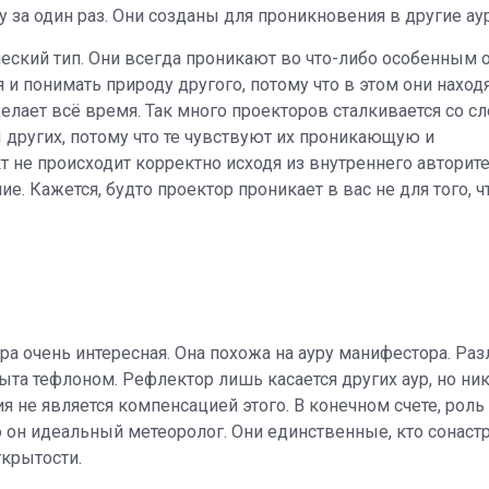
у за один раз. Они созданы для проникновения в другие ау
ческий тип. Они всегда проникают во что-либо особенным 
и понимать природу другого, потому что в этом они находя
ра делает всё время. Так много проекторов сталкивается со 
 других, потому что те чувствуют их проникающую и
т не происходит корректно исходя из внутреннего авторите
ие. Кажется, будто проектор проникает в вас не для того, 
ра очень интересная. Она похожа на ауру манифестора. Раз
рыта тефлоном. Рефлектор лишь касается других аур, но ни
ия не является компенсацией этого. В конечном счете, роль
о он идеальный метеоролог. Они единственные, кто сонаст
ткрытости.