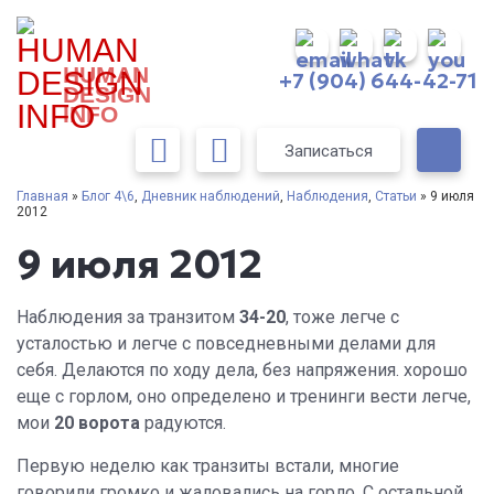
HUMAN
+7 (904) 644-42-71
DESIGN
INFO
Записаться
Главная
»
Блог 4\6
,
Дневник наблюдений
,
Наблюдения
,
Статьи
» 9 июля
2012
9 июля 2012
Наблюдения за транзитом
34-20
, тоже легче с
усталостью и легче с повседневными делами для
себя. Делаются по ходу дела, без напряжения. хорошо
еще с горлом, оно определено и тренинги вести легче,
мои
20 ворота
радуются.
Первую неделю как транзиты встали, многие
говорили громко и жаловались на горло. С остальной