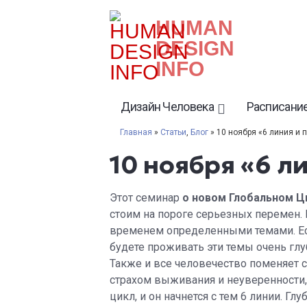
HUMAN
DESIGN
INFO
Дизайн Человека
Расписание
Главная
»
Статьи
,
Блог
» 10 ноября «6 линия и 
10 ноября «6 л
Этот семинар
о новом Глобальном Ц
стоим на пороге серьезных перемен. 
временем определенными темами. Если
будете проживать эти темы очень глу
Также и все человечество поменяет с
страхом выживания и неуверенности,
цикл, и он начнется с тем 6 линии. 