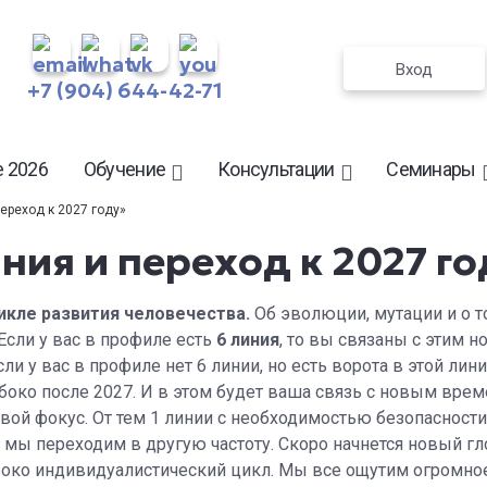
Вход
+7 (904) 644-42-71
 2026
Обучение
Консультации
Семинары
переход к 2027 году»
иния и переход к 2027 г
икле развития человечества.
Об эволюции, мутации и о т
Если у вас в профиле есть
6 линия
, то вы связаны с этим 
 у вас в профиле нет 6 линии, но есть ворота в этой лин
боко после 2027. И в этом будет ваша
связь с новым врем
вой фокус. От тем 1 линии с необходимостью безопасности,
 мы переходим в другую частоту. Скоро начнется новый г
Глубоко индивидуалистический цикл. Мы все ощутим огромн