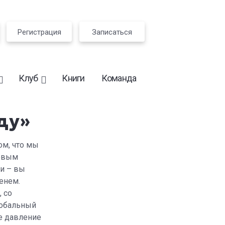
Регистрация
Записаться
Клуб
Книги
Команда
оду»
ом, что мы
новым
ии – вы
енем.
 со
лобальный
ое давление