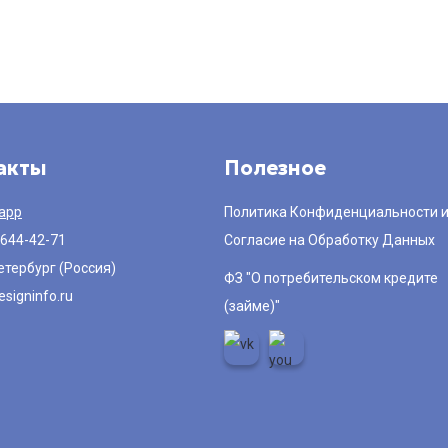
акты
Полезное
app
Политика Конфиденциальности 
 644-42-71
Согласие на Обработку Данных
етербург (Россия)
ФЗ "О потребительском кредите
signinfo.ru
(займе)"