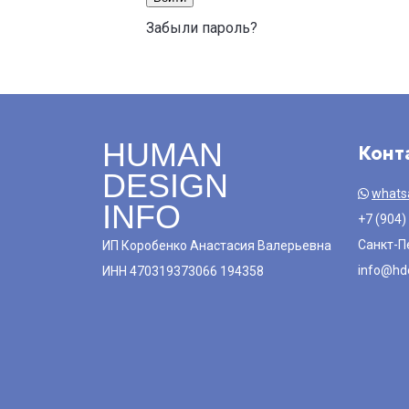
Забыли пароль?
HUMAN
Конт
DESIGN
whats
INFO
+7 (904)
Санкт-П
ИП Коробенко Анастасия Валерьевна
info@hde
ИНН 470319373066 194358