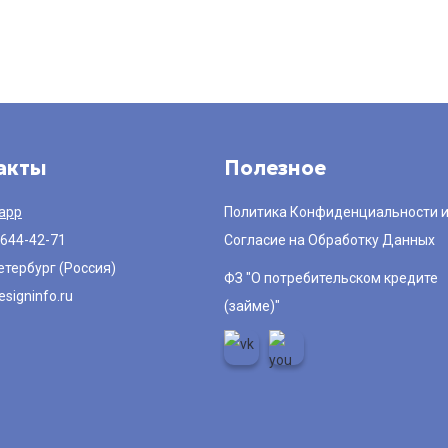
акты
Полезное
app
Политика Конфиденциальности 
 644-42-71
Согласие на Обработку Данных
етербург (Россия)
ФЗ "О потребительском кредите
signinfo.ru
(займе)"