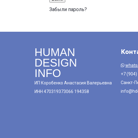
Забыли пароль?
HUMAN
Конт
DESIGN
whats
INFO
+7 (904)
Санкт-П
ИП Коробенко Анастасия Валерьевна
info@hde
ИНН 470319373066 194358